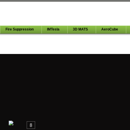
Fire Suppression
IMTesla
3D MATS
AeroCube