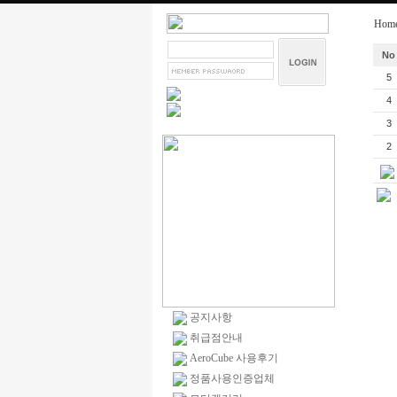
Hom
No
5
4
3
2
공지사항
취급점안내
AeroCube 사용후기
정품사용인증업체