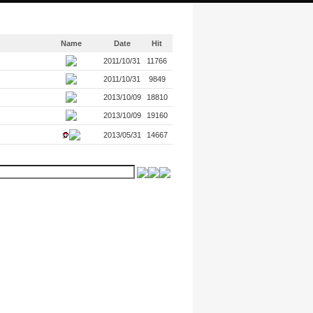
Name
Date
Hit
2011/10/31
11766
2011/10/31
9849
2013/10/09
18810
2013/10/09
19160
2013/05/31
14667